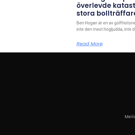
överlevde katast
stora bollträffar
Ben Hogan är en av golfhistor
inte den mest högljudda, inte 
Read More
Meil