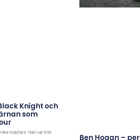
Black Knight och
tjärnan som
tour
unika mästare. Han var inte
Ben Hogan – per