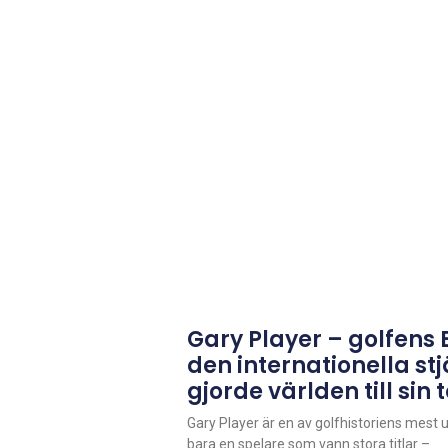
Gary Player – golfens 
den internationella s
gjorde världen till sin 
Gary Player är en av golfhistoriens mest 
bara en spelare som vann stora titlar –