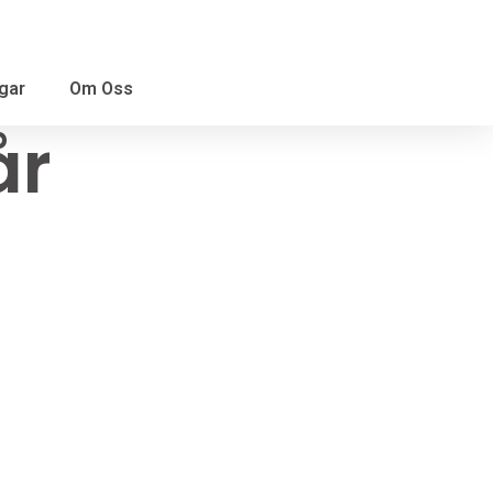
gar
Om Oss
år