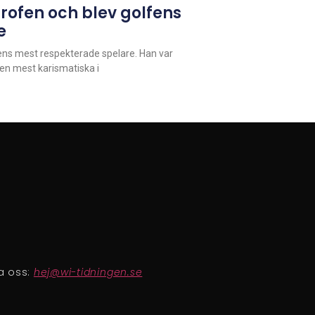
rofen och blev golfens
e
iens mest respekterade spelare. Han var
den mest karismatiska i
a oss:
hej@wi-tidningen.se