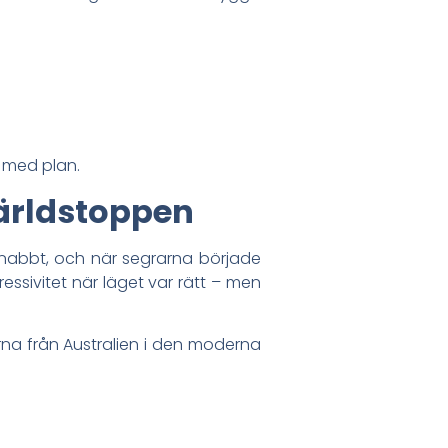
g med plan.
 världstoppen
snabbt, och när segrarna började
ssivitet när läget var rätt – men
erna från Australien i den moderna