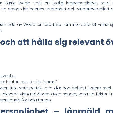
r Karrie Webb varit en tydlig lagpersonlighet, med sto
n arena där hennes erfarenhet och vinnarmentalitet gj
n sida av Webb: en idrottare som inte bara vill vinna sjä
a.
och att hålla sig relevant ö
msvackor
r in utan respekt för “namn”
pen inte varit perfekt och där hon behövt justera spe
 relevant: vinna tävlingar även senare, vara en faktor i
erenspunkt för hela touren.
personlighet – lågmäld m