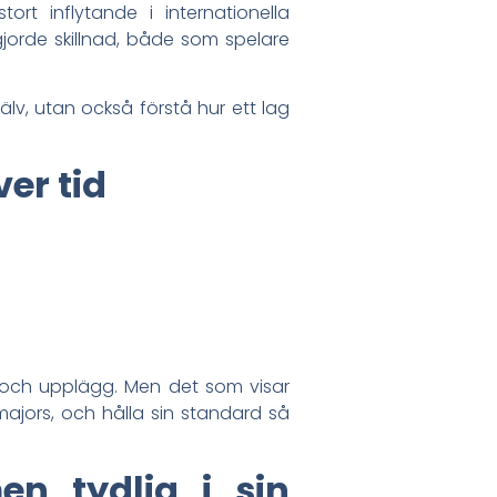
rt inflytande i internationella
orde skillnad, både som spelare
lv, utan också förstå hur ett lag
ver tid
l och upplägg. Men det som visar
 majors, och hålla sin standard så
en tydlig i sin