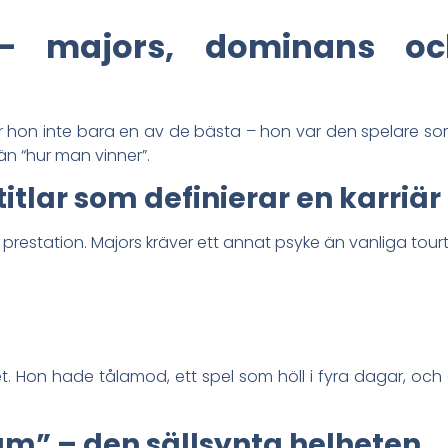
n – majors, dominans oc
r hon inte bara en av de bästa – hon var den spelare so
än “hur man vinner”.
itlar som definierar en karriär
sk prestation. Majors kräver ett annat psyke än vanliga tourt
 Hon hade tålamod, ett spel som höll i fyra dagar, och 
am” – den sällsynta helheten