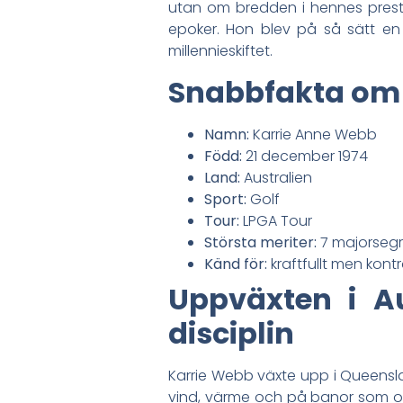
utan om bredden i hennes prestat
epoker. Hon blev på så sätt en
millennieskiftet.
Snabbfakta om
Namn:
Karrie Anne Webb
Född:
21 december 1974
Land:
Australien
Sport:
Golf
Tour:
LPGA Tour
Största meriter:
7 majorsegra
Känd för:
kraftfullt men kontr
Uppväxten i A
disciplin
Karrie Webb växte upp i Queenslan
vind, värme och på banor som o