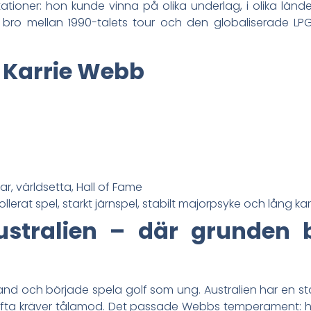
ioner: hon kunde vinna på olika underlag, i olika lände
 bro mellan 1990-talets tour och den globaliserade LP
 Karrie Webb
r, världsetta, Hall of Fame
ollerat spel, starkt järnspel, stabilt majorpsyke och lång k
ustralien – där grunden b
d och började spela golf som ung. Australien har en stark
fta kräver tålamod. Det passade Webbs temperament: hon