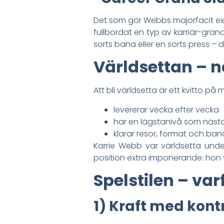
Det som gör Webbs majorfacit ext
fullbordat en typ av karriär-gran
sorts bana eller en sorts press – d
Världsettan – 
Att bli världsetta är ett kvitto p
levererar vecka efter vecka
har en lägstanivå som nästan
klarar resor, format och ban
Karrie Webb var världsetta und
position extra imponerande: hon var
Spelstilen – va
1) Kraft med kontr