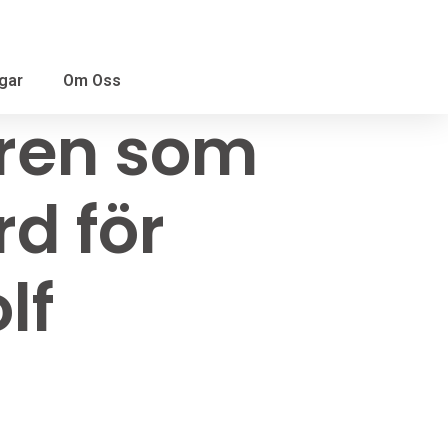
gar
Om Oss
ren som
rd för
lf