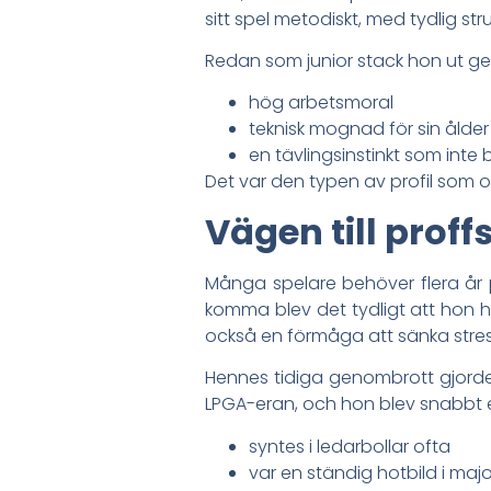
sitt spel metodiskt, med tydlig stru
Redan som junior stack hon ut g
hög arbetsmoral
teknisk mognad för sin ålder
en tävlingsinstinkt som inte
Det var den typen av profil som of
Vägen till proff
Många spelare behöver flera år 
komma blev det tydligt att hon h
också en förmåga att sänka stre
Hennes tidiga genombrott gjorde a
LPGA-eran, och hon blev snabbt 
syntes i ledarbollar ofta
var en ständig hotbild i majo