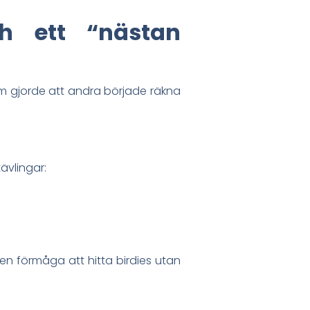
h ett “nästan
m gjorde att andra började räkna
ävlingar:
en förmåga att hitta birdies utan