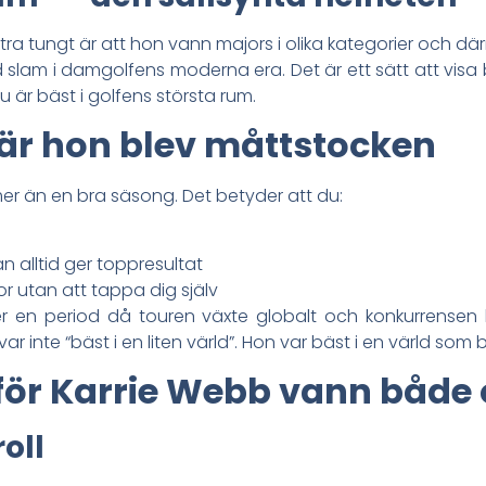
ra tungt är att hon vann majors i olika kategorier och 
d slam i damgolfens moderna era. Det är ett sätt att visa
u är bäst i golfens största rum.
när hon blev måttstocken
å mer än en bra säsong. Det betyder att du:
 alltid ger toppresultat
or utan att tappa dig själv
er en period då touren växte globalt och konkurrensen 
 inte “bäst i en liten värld”. Hon var bäst i en värld som b
rför Karrie Webb vann både 
oll