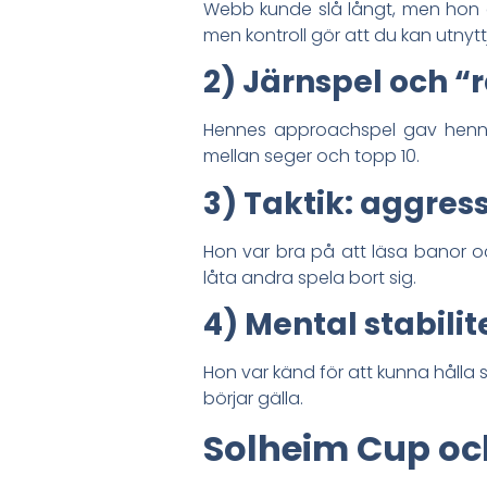
Webb kunde slå långt, men hon gj
men kontroll gör att du kan utnyt
2) Järnspel och “
Hennes approachspel gav henne fl
mellan seger och topp 10.
3) Taktik: aggres
Hon var bra på att läsa banor o
låta andra spela bort sig.
4) Mental stabilit
Hon var känd för att kunna hålla s
börjar gälla.
Solheim Cup och