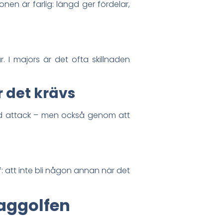
en är farlig: längd ger fördelar,
. I majors är det ofta skillnaden
r det krävs
med attack – men också genom att
f: att inte bli någon annan när det
laggolfen