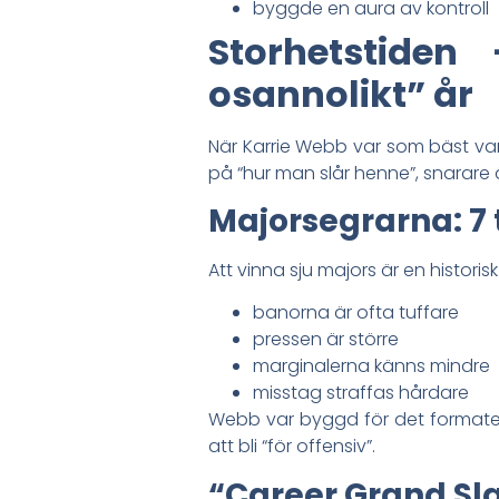
byggde en aura av kontroll
Storhetstide
osannolikt” år
När Karrie Webb var som bäst va
på “hur man slår henne”, snarare 
Majorsegrarna: 7 t
Att vinna sju majors är en histori
banorna är ofta tuffare
pressen är större
marginalerna känns mindre
misstag straffas hårdare
Webb var byggd för det formatet.
att bli “för offensiv”.
“Career Grand Sl