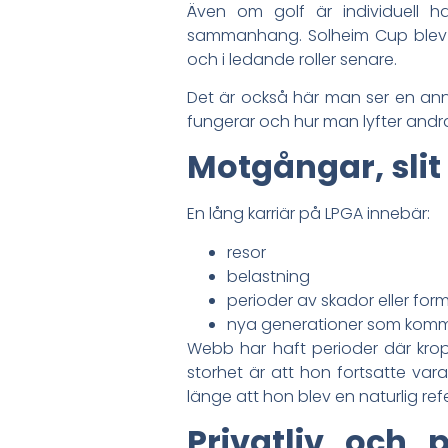
Även om golf är individuell ha
sammanhang. Solheim Cup blev e
och i ledande roller senare.
Det är också här man ser en anna
fungerar och hur man lyfter andr
Motgångar, slit 
En lång karriär på LPGA innebär:
resor
belastning
perioder av skador eller for
nya generationer som komme
Webb har haft perioder där krop
storhet är att hon fortsatte vara
länge att hon blev en naturlig ref
Privatliv och 