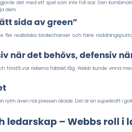
orde det med ett spel som inte föll isär. Den kombination
tja dem.
rätt sida av green”
er realistiska birdiechanser och färre räddningsputtar
siv när det behövs, defensiv nä
ch förstå var riskerna faktiskt låg. Webb kunde vinna 
et
in rytm även när pressen ökade. Det är en superkraft i gol
 ledarskap – Webbs roll i 