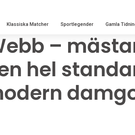
Klassiska Matcher
Sportlegender
Gamla Tidnin
 Webb – mästa
en hel standa
odern damgo