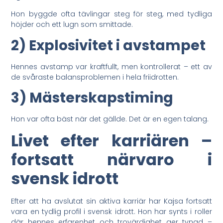
Hon byggde ofta tävlingar steg för steg, med tydliga
höjder och ett lugn som smittade.
2) Explosivitet i avstampet
Hennes avstamp var kraftfullt, men kontrollerat – ett av
de svåraste balansproblemen i hela friidrotten.
3) Mästerskapstiming
Hon var ofta bäst när det gällde. Det är en egen talang.
Livet efter karriären –
fortsatt närvaro i
svensk idrott
Efter att ha avslutat sin aktiva karriär har Kajsa fortsatt
vara en tydlig profil i svensk idrott. Hon har synts i roller
där hennes erfarenhet och trovärdighet ger tyngd –