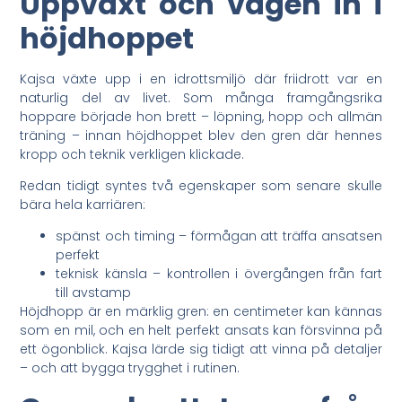
Uppväxt och vägen in i
höjdhoppet
Kajsa växte upp i en idrottsmiljö där friidrott var en
naturlig del av livet. Som många framgångsrika
hoppare började hon brett – löpning, hopp och allmän
träning – innan höjdhoppet blev den gren där hennes
kropp och teknik verkligen klickade.
Redan tidigt syntes två egenskaper som senare skulle
bära hela karriären:
spänst och timing – förmågan att träffa ansatsen
perfekt
teknisk känsla – kontrollen i övergången från fart
till avstamp
Höjdhopp är en märklig gren: en centimeter kan kännas
som en mil, och en helt perfekt ansats kan försvinna på
ett ögonblick. Kajsa lärde sig tidigt att vinna på detaljer
– och att bygga trygghet i rutinen.