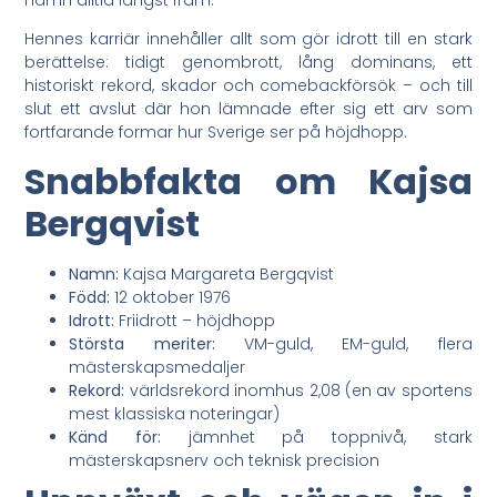
Hennes karriär innehåller allt som gör idrott till en stark
berättelse: tidigt genombrott, lång dominans, ett
historiskt rekord, skador och comebackförsök – och till
slut ett avslut där hon lämnade efter sig ett arv som
fortfarande formar hur Sverige ser på höjdhopp.
Snabbfakta om Kajsa
Bergqvist
Namn:
Kajsa Margareta Bergqvist
Född:
12 oktober 1976
Idrott:
Friidrott – höjdhopp
Största meriter:
VM-guld, EM-guld, flera
mästerskapsmedaljer
Rekord:
världsrekord inomhus 2,08 (en av sportens
mest klassiska noteringar)
Känd för:
jämnhet på toppnivå, stark
mästerskapsnerv och teknisk precision