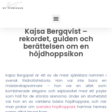
Kajsa Bergqvist –
rekordet, gulden och
berättelsen om en
höjdhoppsikon
Kajsa Bergqvist är ett av de mest självklara namnen i
svensk friidrottshistoria. Hon var inte bara en
mästerskapsvinnare – hon var en atlet som
kombinerade elegans och explosivitet med ett psyke
som höll för de största arenorna. Under sin storhetstid
var hon en av världens bästa höjdhoppare, och när
man pratar om
svenska höjdhoppare
hamnar hennes
namn alltid längst fram.