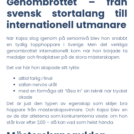
Genombrottet – från
svensk stortalang till
internationell utmanare
När Kajsa slog igenom på seniornivå blev hon snabbt
en tydlig topphoppare i Sverige. Men det verkliga
genombrottet internationellt kom när hon började ta
medaljer och finalplatser på de stora mästerskapen.
Det var här hon skapade sitt rykte:
alltid farlig i final
sällan nervös utåt
med en förmåga att “låsa in” sin teknik när trycket
ökade
Det är just den typen av egenskap som skiljer bra
hoppare från mästerskapsvinnare. Och Kajsa blev en
av de där atleterna som konkurrenterna visste: om hon
står kvar efter 2,00 – då kan vad som helst hända.