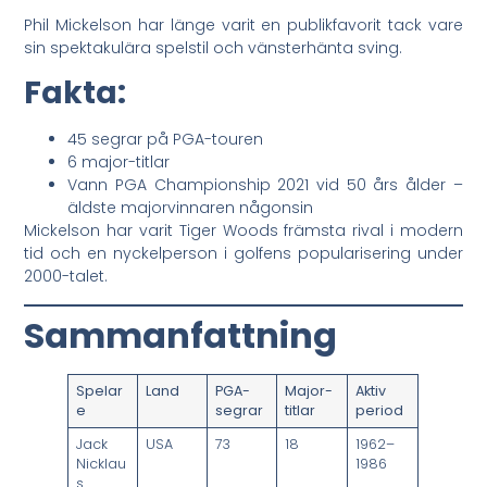
Phil Mickelson har länge varit en publikfavorit tack vare
sin spektakulära spelstil och vänsterhänta sving.
Fakta:
45 segrar på PGA-touren
6 major-titlar
Vann PGA Championship 2021 vid 50 års ålder –
äldste majorvinnaren någonsin
Mickelson har varit Tiger Woods främsta rival i modern
tid och en nyckelperson i golfens popularisering under
2000-talet.
Sammanfattning
Spelar
Land
PGA-
Major-
Aktiv
e
segrar
titlar
period
Jack
USA
73
18
1962–
Nicklau
1986
s